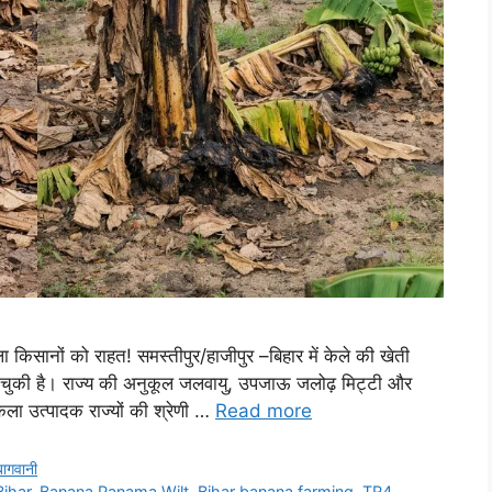
ा किसानों को राहत! समस्तीपुर/हाजीपुर –बिहार में केले की खेती
चुकी है। राज्य की अनुकूल जलवायु, उपजाऊ जलोढ़ मिट्टी और
केला उत्पादक राज्यों की श्रेणी …
Read more
बागवानी
ihar
,
Banana Panama Wilt
,
Bihar banana farming
,
TR4