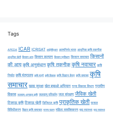
Tags
ICAR
ICRISAT
APEDA
आईसीएआर
आत्मनिर्भर भारत
आधुनिक कृषि तकनीक
किसानों
किसान कल्याण
किसान समाचार
किसान आय
आधुनिक खेती
किसान प्रशिक्षण
कृषि नवाचार
की आय
कृषि तकनीक
कृषि अनुसंधान
कृषि
कृषि
कृषि मंत्रालय
निर्यात
कृषि विज्ञान केंद्र
कृषि समाचर
कृषि मंत्री
कृषि विकास
समाचार
ग्रामीण
खाद्य सुरक्षा
खेत बचाओ अभियान
गन्ना विकास विभाग
जैविक खेती
विकास
जल संरक्षण
जलवायु परिवर्तन
जलवायु-अनुकूल कृषि
प्राकृतिक खेती
टिकाऊ कृषि
टिकाऊ खेती
डिजिटल कृषि
फसल
विविधीकरण
महिला सशक्तिकरण
मृदा स्वास्थ्य
बिहार कृषि समाचार
मृदा स्वास्थ्य
मत्स्य पालन