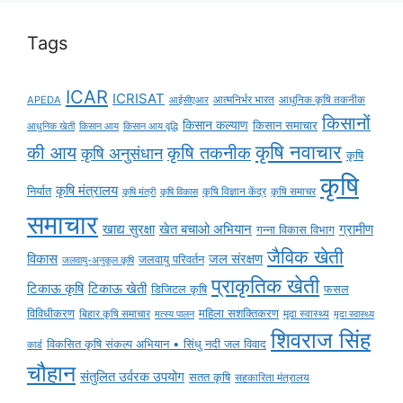
Tags
ICAR
ICRISAT
APEDA
आईसीएआर
आत्मनिर्भर भारत
आधुनिक कृषि तकनीक
किसानों
किसान कल्याण
किसान समाचार
किसान आय
किसान आय वृद्धि
आधुनिक खेती
कृषि नवाचार
की आय
कृषि तकनीक
कृषि अनुसंधान
कृषि
कृषि
कृषि मंत्रालय
निर्यात
कृषि विज्ञान केंद्र
कृषि समाचर
कृषि मंत्री
कृषि विकास
समाचार
ग्रामीण
खाद्य सुरक्षा
खेत बचाओ अभियान
गन्ना विकास विभाग
जैविक खेती
विकास
जल संरक्षण
जलवायु परिवर्तन
जलवायु-अनुकूल कृषि
प्राकृतिक खेती
टिकाऊ कृषि
टिकाऊ खेती
डिजिटल कृषि
फसल
विविधीकरण
महिला सशक्तिकरण
बिहार कृषि समाचार
मृदा स्वास्थ्य
मृदा स्वास्थ्य
मत्स्य पालन
शिवराज सिंह
विकसित कृषि संकल्प अभियान • सिंधु नदी जल विवाद
कार्ड
चौहान
संतुलित उर्वरक उपयोग
सतत कृषि
सहकारिता मंत्रालय