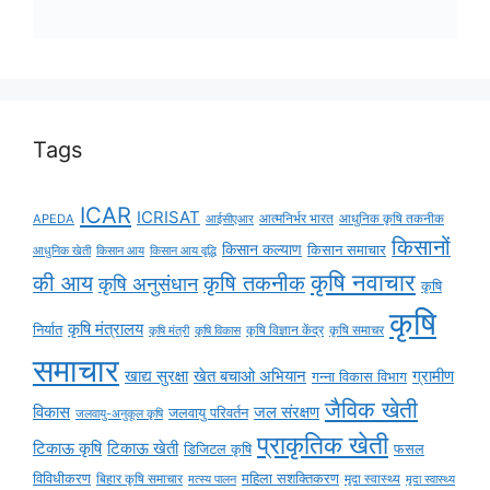
Tags
ICAR
ICRISAT
APEDA
आईसीएआर
आत्मनिर्भर भारत
आधुनिक कृषि तकनीक
किसानों
किसान कल्याण
किसान समाचार
किसान आय
किसान आय वृद्धि
आधुनिक खेती
कृषि नवाचार
की आय
कृषि तकनीक
कृषि अनुसंधान
कृषि
कृषि
कृषि मंत्रालय
निर्यात
कृषि विज्ञान केंद्र
कृषि समाचर
कृषि मंत्री
कृषि विकास
समाचार
ग्रामीण
खाद्य सुरक्षा
खेत बचाओ अभियान
गन्ना विकास विभाग
जैविक खेती
विकास
जल संरक्षण
जलवायु परिवर्तन
जलवायु-अनुकूल कृषि
प्राकृतिक खेती
टिकाऊ कृषि
टिकाऊ खेती
डिजिटल कृषि
फसल
विविधीकरण
महिला सशक्तिकरण
बिहार कृषि समाचार
मृदा स्वास्थ्य
मृदा स्वास्थ्य
मत्स्य पालन