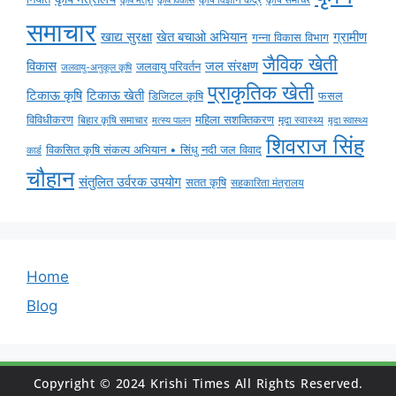
कृषि मंत्री
कृषि विकास
समाचार
ग्रामीण
खाद्य सुरक्षा
खेत बचाओ अभियान
गन्ना विकास विभाग
जैविक खेती
विकास
जल संरक्षण
जलवायु परिवर्तन
जलवायु-अनुकूल कृषि
प्राकृतिक खेती
टिकाऊ कृषि
टिकाऊ खेती
डिजिटल कृषि
फसल
विविधीकरण
महिला सशक्तिकरण
मृदा स्वास्थ्य
बिहार कृषि समाचार
मृदा स्वास्थ्य
मत्स्य पालन
शिवराज सिंह
विकसित कृषि संकल्प अभियान • सिंधु नदी जल विवाद
कार्ड
चौहान
संतुलित उर्वरक उपयोग
सतत कृषि
सहकारिता मंत्रालय
Home
Blog
Copyright © 2024 Krishi Times All Rights Reserved.