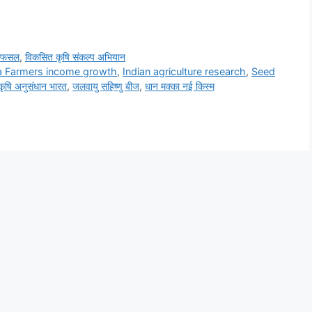
ी फसल
,
विकसित कृषि संकल्प अभियान
ia Farmers income growth
,
Indian agriculture research
,
Seed
कृषि अनुसंधान भारत
,
जलवायु सहिष्णु बीज
,
धान मक्का नई किस्म