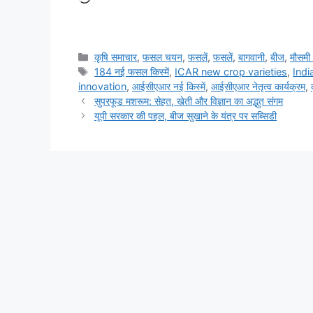
कृषि समाचार
,
फसल चयन
,
फसलें
,
फसलें
,
बागवानी
,
बीज
,
मौसम
184 नई फसल किस्में
,
ICAR new crop varieties
,
Ind
innovation
,
आईसीएआर नई किस्में
,
आईसीएआर नेतृत्व कार्यक्रम
,
सुपरफूड मशरूम: सेहत, खेती और विज्ञान का अद्भुत संगम
यूपी सरकार की पहल, बीज सुखाने के यंत्र पर सब्सिडी