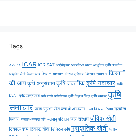
Tags
ICAR
ICRISAT
APEDA
आईसीएआर
आत्मनिर्भर भारत
आधुनिक कृषि तकनीक
किसानों
किसान कल्याण
किसान समाचार
किसान आय
आधुनिक खेती
किसान प्रशिक्षण
कृषि नवाचार
की आय
कृषि तकनीक
कृषि अनुसंधान
कृषि
कृषि
कृषि मंत्रालय
निर्यात
कृषि विज्ञान केंद्र
कृषि समाचर
कृषि मंत्री
कृषि विकास
समाचार
ग्रामीण
खाद्य सुरक्षा
खेत बचाओ अभियान
गन्ना विकास विभाग
जैविक खेती
विकास
जल संरक्षण
जलवायु परिवर्तन
जलवायु-अनुकूल कृषि
प्राकृतिक खेती
टिकाऊ कृषि
टिकाऊ खेती
डिजिटल कृषि
फसल