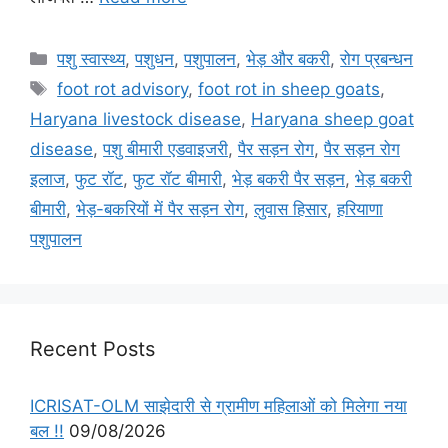
पशु स्वास्थ्य
,
पशुधन
,
पशुपालन
,
भेड़ और बकरी
,
रोग प्रबन्धन
foot rot advisory
,
foot rot in sheep goats
,
Haryana livestock disease
,
Haryana sheep goat
disease
,
पशु बीमारी एडवाइजरी
,
पैर सड़न रोग
,
पैर सड़न रोग
इलाज
,
फुट रॉट
,
फुट रॉट बीमारी
,
भेड़ बकरी पैर सड़न
,
भेड़ बकरी
बीमारी
,
भेड़-बकरियों में पैर सड़न रोग
,
लुवास हिसार
,
हरियाणा
पशुपालन
Recent Posts
ICRISAT-OLM साझेदारी से ग्रामीण महिलाओं को मिलेगा नया
बल !!
09/08/2026