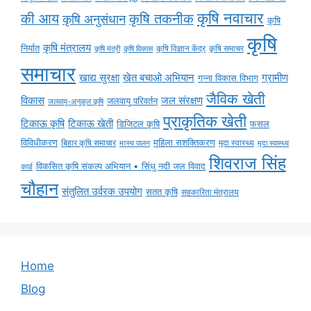
कृषि नवाचार
की आय
कृषि तकनीक
कृषि अनुसंधान
कृषि
कृषि
कृषि मंत्रालय
निर्यात
कृषि विज्ञान केंद्र
कृषि समाचर
कृषि मंत्री
कृषि विकास
समाचार
ग्रामीण
खाद्य सुरक्षा
खेत बचाओ अभियान
गन्ना विकास विभाग
जैविक खेती
विकास
जल संरक्षण
जलवायु परिवर्तन
जलवायु-अनुकूल कृषि
प्राकृतिक खेती
टिकाऊ कृषि
टिकाऊ खेती
डिजिटल कृषि
फसल
विविधीकरण
महिला सशक्तिकरण
बिहार कृषि समाचार
मृदा स्वास्थ्य
मृदा स्वास्थ्य
मत्स्य पालन
शिवराज सिंह
विकसित कृषि संकल्प अभियान • सिंधु नदी जल विवाद
कार्ड
चौहान
संतुलित उर्वरक उपयोग
सतत कृषि
सहकारिता मंत्रालय
Home
Blog