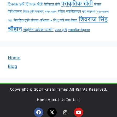
प्राकृतिक खेती
टिकाऊ कृषि
टिकाऊ खेती
डिजिटल कृषि
फसल
विविधीकरण
महिला सशक्तिकरण
मृदा स्वास्थ्य
बिहार कृषि समाचार
मृदा स्वास्थ्य
मत्स्य पालन
शिवराज सिंह
विकसित कृषि संकल्प अभियान • सिंधु नदी जल विवाद
कार्ड
चौहान
संतुलित उर्वरक उपयोग
सतत कृषि
सहकारिता मंत्रालय
Home
Blog
Copyright © 2024 Krishi Times All Rights Reserved.
Home
About Us
Contact