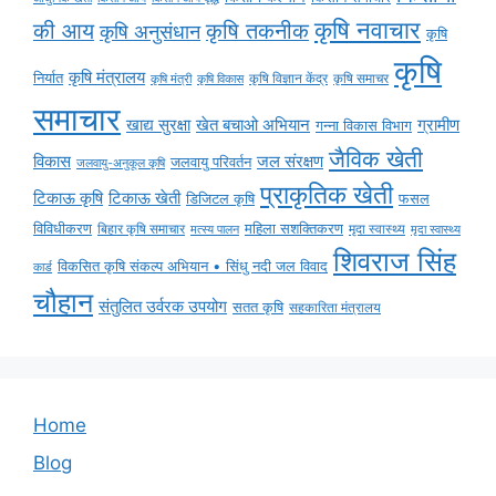
कृषि नवाचार
की आय
कृषि तकनीक
कृषि अनुसंधान
कृषि
कृषि
कृषि मंत्रालय
निर्यात
कृषि विज्ञान केंद्र
कृषि समाचर
कृषि मंत्री
कृषि विकास
समाचार
ग्रामीण
खाद्य सुरक्षा
खेत बचाओ अभियान
गन्ना विकास विभाग
जैविक खेती
विकास
जल संरक्षण
जलवायु परिवर्तन
जलवायु-अनुकूल कृषि
प्राकृतिक खेती
टिकाऊ कृषि
टिकाऊ खेती
डिजिटल कृषि
फसल
विविधीकरण
महिला सशक्तिकरण
बिहार कृषि समाचार
मृदा स्वास्थ्य
मृदा स्वास्थ्य
मत्स्य पालन
शिवराज सिंह
विकसित कृषि संकल्प अभियान • सिंधु नदी जल विवाद
कार्ड
चौहान
संतुलित उर्वरक उपयोग
सतत कृषि
सहकारिता मंत्रालय
Home
Blog