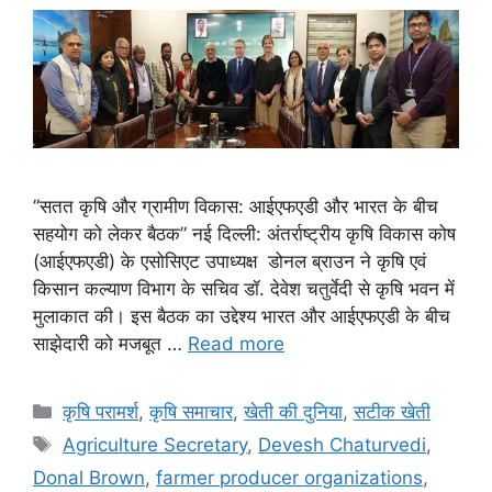
”सतत कृषि और ग्रामीण विकास: आईएफएडी और भारत के बीच
सहयोग को लेकर बैठक” नई दिल्ली: अंतर्राष्ट्रीय कृषि विकास कोष
(आईएफएडी) के एसोसिएट उपाध्यक्ष डोनल ब्राउन ने कृषि एवं
किसान कल्याण विभाग के सचिव डॉ. देवेश चतुर्वेदी से कृषि भवन में
मुलाकात की। इस बैठक का उद्देश्य भारत और आईएफएडी के बीच
साझेदारी को मजबूत …
Read more
कृषि परामर्श
,
कृषि समाचार
,
खेती की दुनिया
,
सटीक खेती
Agriculture Secretary
,
Devesh Chaturvedi
,
Donal Brown
,
farmer producer organizations
,