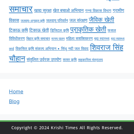
समाचार
ग्रामीण
खाद्य सुरक्षा
खेत बचाओ अभियान
गन्ना विकास विभाग
जैविक खेती
विकास
जल संरक्षण
जलवायु परिवर्तन
जलवायु-अनुकूल कृषि
प्राकृतिक खेती
टिकाऊ कृषि
टिकाऊ खेती
डिजिटल कृषि
फसल
विविधीकरण
महिला सशक्तिकरण
बिहार कृषि समाचार
मृदा स्वास्थ्य
मृदा स्वास्थ्य
मत्स्य पालन
शिवराज सिंह
विकसित कृषि संकल्प अभियान • सिंधु नदी जल विवाद
कार्ड
चौहान
संतुलित उर्वरक उपयोग
सतत कृषि
सहकारिता मंत्रालय
Home
Blog
Copyright © 2024 Krishi Times All Rights Reserved.