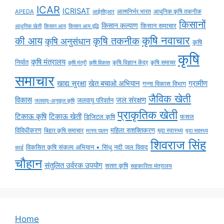
ICAR
ICRISAT
APEDA
आईसीएआर
आत्मनिर्भर भारत
आधुनिक कृषि तकनीक
किसानों
किसान कल्याण
किसान समाचार
किसान आय
किसान आय वृद्धि
आधुनिक खेती
कृषि नवाचार
की आय
कृषि तकनीक
कृषि अनुसंधान
कृषि
कृषि
कृषि मंत्रालय
निर्यात
कृषि विज्ञान केंद्र
कृषि समाचर
कृषि मंत्री
कृषि विकास
समाचार
ग्रामीण
खाद्य सुरक्षा
खेत बचाओ अभियान
गन्ना विकास विभाग
जैविक खेती
विकास
जल संरक्षण
जलवायु परिवर्तन
जलवायु-अनुकूल कृषि
प्राकृतिक खेती
टिकाऊ कृषि
टिकाऊ खेती
डिजिटल कृषि
फसल
विविधीकरण
महिला सशक्तिकरण
मृदा स्वास्थ्य
बिहार कृषि समाचार
मृदा स्वास्थ्य
मत्स्य पालन
शिवराज सिंह
विकसित कृषि संकल्प अभियान • सिंधु नदी जल विवाद
कार्ड
चौहान
संतुलित उर्वरक उपयोग
सतत कृषि
सहकारिता मंत्रालय
Home