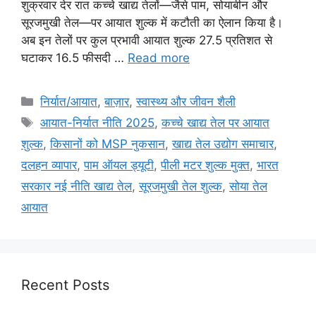
शुक्रवार देर रात कच्चे खाद्य तेलों—जैसे पाम, सोयाबीन और
सूरजमुखी तेल—पर आयात शुल्क में कटौती का ऐलान किया है।
अब इन तेलों पर कुल प्रभावी आयात शुल्क 27.5 प्रतिशत से
घटाकर 16.5 फीसदी …
Read more
निर्यात/आयात
,
बाज़ार
,
स्वास्थ्य और जीवन शैली
आयात-निर्यात नीति 2025
,
कच्चे खाद्य तेल पर आयात
शुल्क
,
किसानों को MSP नुकसान
,
खाद्य तेल उद्योग समाचार
,
दलहन व्यापार
,
पाम ऑयल ड्यूटी
,
पीली मटर शुल्क मुक्त
,
भारत
सरकार नई नीति खाद्य तेल
,
सूरजमुखी तेल शुल्क
,
सोया तेल
आयात
Recent Posts