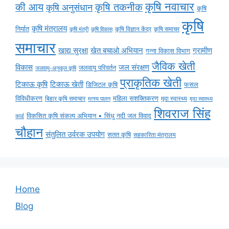
कृषि नवाचार
की आय
कृषि तकनीक
कृषि अनुसंधान
कृषि
कृषि
कृषि मंत्रालय
निर्यात
कृषि विज्ञान केंद्र
कृषि समाचर
कृषि मंत्री
कृषि विकास
समाचार
ग्रामीण
खाद्य सुरक्षा
खेत बचाओ अभियान
गन्ना विकास विभाग
जैविक खेती
विकास
जल संरक्षण
जलवायु परिवर्तन
जलवायु-अनुकूल कृषि
प्राकृतिक खेती
टिकाऊ कृषि
टिकाऊ खेती
डिजिटल कृषि
फसल
विविधीकरण
महिला सशक्तिकरण
बिहार कृषि समाचार
मृदा स्वास्थ्य
मृदा स्वास्थ्य
मत्स्य पालन
शिवराज सिंह
विकसित कृषि संकल्प अभियान • सिंधु नदी जल विवाद
कार्ड
चौहान
संतुलित उर्वरक उपयोग
सतत कृषि
सहकारिता मंत्रालय
Home
Blog