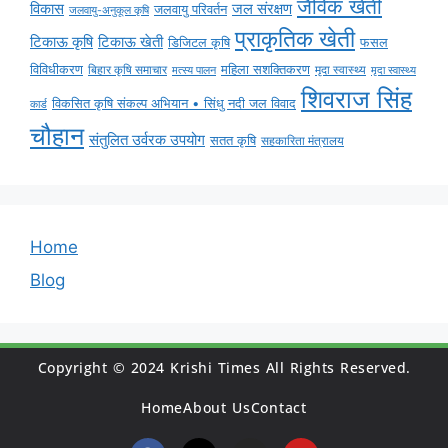
जैविक खेती
विकास
जल संरक्षण
जलवायु परिवर्तन
जलवायु-अनुकूल कृषि
प्राकृतिक खेती
टिकाऊ कृषि
टिकाऊ खेती
डिजिटल कृषि
फसल
विविधीकरण
महिला सशक्तिकरण
बिहार कृषि समाचार
मृदा स्वास्थ्य
मृदा स्वास्थ्य
मत्स्य पालन
शिवराज सिंह
विकसित कृषि संकल्प अभियान • सिंधु नदी जल विवाद
कार्ड
चौहान
संतुलित उर्वरक उपयोग
सतत कृषि
सहकारिता मंत्रालय
Home
Blog
Copyright © 2024 Krishi Times All Rights Reserved.
Home
About Us
Contact