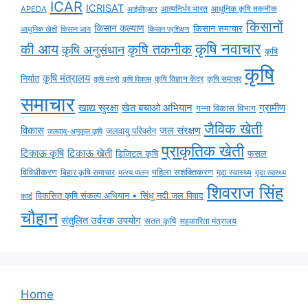
ICAR
ICRISAT
APEDA
आईसीएआर
आत्मनिर्भर भारत
आधुनिक कृषि तकनीक
किसानों
किसान कल्याण
किसान समाचार
किसान आय
आधुनिक खेती
किसान प्रशिक्षण
कृषि नवाचार
की आय
कृषि तकनीक
कृषि अनुसंधान
कृषि
कृषि
कृषि मंत्रालय
निर्यात
कृषि विज्ञान केंद्र
कृषि समाचर
कृषि मंत्री
कृषि विकास
समाचार
ग्रामीण
खाद्य सुरक्षा
खेत बचाओ अभियान
गन्ना विकास विभाग
जैविक खेती
विकास
जल संरक्षण
जलवायु परिवर्तन
जलवायु-अनुकूल कृषि
प्राकृतिक खेती
टिकाऊ कृषि
टिकाऊ खेती
डिजिटल कृषि
फसल
विविधीकरण
महिला सशक्तिकरण
मृदा स्वास्थ्य
बिहार कृषि समाचार
मृदा स्वास्थ्य
मत्स्य पालन
शिवराज सिंह
विकसित कृषि संकल्प अभियान • सिंधु नदी जल विवाद
कार्ड
चौहान
संतुलित उर्वरक उपयोग
सतत कृषि
सहकारिता मंत्रालय
Home