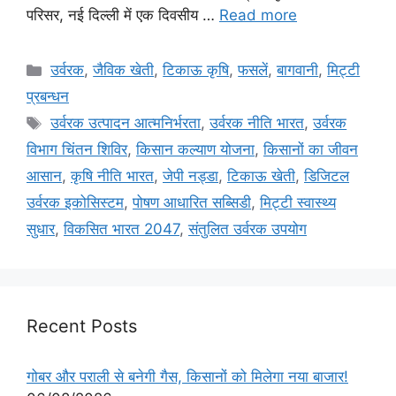
परिसर, नई दिल्ली में एक दिवसीय …
Read more
उर्वरक
,
जैविक खेती
,
टिकाऊ कृषि
,
फसलें
,
बागवानी
,
मि‌ट्टी
प्रबन्धन
उर्वरक उत्पादन आत्मनिर्भरता
,
उर्वरक नीति भारत
,
उर्वरक
विभाग चिंतन शिविर
,
किसान कल्याण योजना
,
किसानों का जीवन
आसान
,
कृषि नीति भारत
,
जेपी नड्डा
,
टिकाऊ खेती
,
डिजिटल
उर्वरक इकोसिस्टम
,
पोषण आधारित सब्सिडी
,
मिट्टी स्वास्थ्य
सुधार
,
विकसित भारत 2047
,
संतुलित उर्वरक उपयोग
Recent Posts
गोबर और पराली से बनेगी गैस, किसानों को मिलेगा नया बाजार!