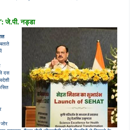
 जे.पी. नड्डा
गत
 बताते
ें
य
छले दस
्वदेशी
िकसित
र
 जोर