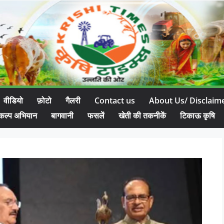
वीडियो
फ़ोटो
गैलरी
Contact us
About Us/ Disclaim
कल्प अभियान
बागवानी
फसलें
खेती की तकनीकें
टिकाऊ कृषि