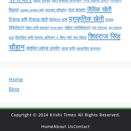
ग्रामीण
खाद्य सुरक्षा
खेत बचाओ अभियान
गन्ना विकास विभाग
जैविक खेती
विकास
जल संरक्षण
जलवायु परिवर्तन
जलवायु-अनुकूल कृषि
प्राकृतिक खेती
टिकाऊ कृषि
टिकाऊ खेती
डिजिटल कृषि
फसल
विविधीकरण
महिला सशक्तिकरण
बिहार कृषि समाचार
मृदा स्वास्थ्य
मृदा स्वास्थ्य
मत्स्य पालन
शिवराज सिंह
विकसित कृषि संकल्प अभियान • सिंधु नदी जल विवाद
कार्ड
चौहान
संतुलित उर्वरक उपयोग
सतत कृषि
सहकारिता मंत्रालय
Home
Blog
Copyright © 2024 Krishi Times All Rights Reserved.
Home
About Us
Contact