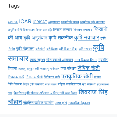
Tags
ICAR
ICRISAT
APEDA
आईसीएआर
आत्मनिर्भर भारत
आधुनिक कृषि तकनीक
किसानों
किसान कल्याण
किसान समाचार
किसान आय
किसान आय वृद्धि
आधुनिक खेती
कृषि नवाचार
की आय
कृषि तकनीक
कृषि अनुसंधान
कृषि
कृषि
कृषि मंत्रालय
निर्यात
कृषि विज्ञान केंद्र
कृषि समाचर
कृषि मंत्री
कृषि विकास
समाचार
ग्रामीण
खाद्य सुरक्षा
खेत बचाओ अभियान
गन्ना विकास विभाग
जैविक खेती
विकास
जल संरक्षण
जलवायु परिवर्तन
जलवायु-अनुकूल कृषि
प्राकृतिक खेती
टिकाऊ कृषि
टिकाऊ खेती
डिजिटल कृषि
फसल
विविधीकरण
महिला सशक्तिकरण
मृदा स्वास्थ्य
बिहार कृषि समाचार
मृदा स्वास्थ्य
मत्स्य पालन
शिवराज सिंह
विकसित कृषि संकल्प अभियान • सिंधु नदी जल विवाद
कार्ड
चौहान
संतुलित उर्वरक उपयोग
सतत कृषि
सहकारिता मंत्रालय