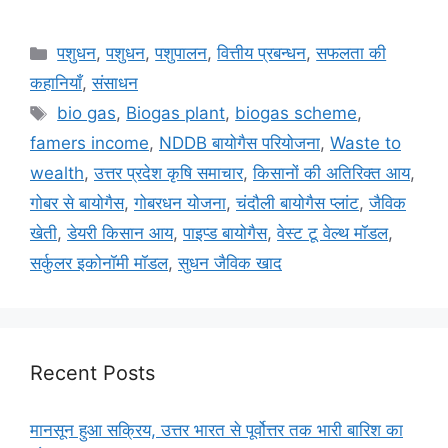
पशुधन
,
पशुधन
,
पशुपालन
,
वित्तीय प्रबन्धन
,
सफलता की
कहानियाँ
,
संसाधन
bio gas
,
Biogas plant
,
biogas scheme
,
famers income
,
NDDB बायोगैस परियोजना
,
Waste to
wealth
,
उत्तर प्रदेश कृषि समाचार
,
किसानों की अतिरिक्त आय
,
गोबर से बायोगैस
,
गोबरधन योजना
,
चंदौली बायोगैस प्लांट
,
जैविक
खेती
,
डेयरी किसान आय
,
पाइप्ड बायोगैस
,
वेस्ट टू वेल्थ मॉडल
,
सर्कुलर इकोनॉमी मॉडल
,
सुधन जैविक खाद
Recent Posts
मानसून हुआ सक्रिय, उत्तर भारत से पूर्वोत्तर तक भारी बारिश का