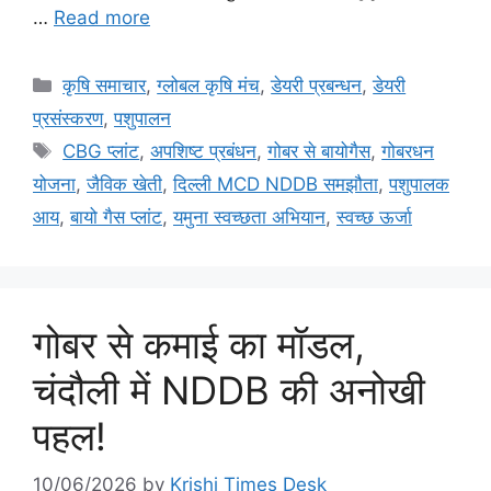
…
Read more
कृषि समाचार
,
ग्लोबल कृषि मंच
,
डेयरी प्रबन्धन
,
डेयरी
प्रसंस्करण
,
पशुपालन
CBG प्लांट
,
अपशिष्ट प्रबंधन
,
गोबर से बायोगैस
,
गोबरधन
योजना
,
जैविक खेती
,
दिल्ली MCD NDDB समझौता
,
पशुपालक
आय
,
बायो गैस प्लांट
,
यमुना स्वच्छता अभियान
,
स्वच्छ ऊर्जा
गोबर से कमाई का मॉडल,
चंदौली में NDDB की अनोखी
पहल!
10/06/2026
by
Krishi Times Desk