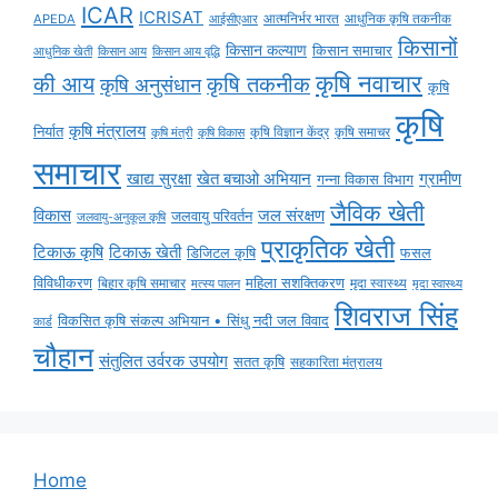
ICAR
ICRISAT
APEDA
आईसीएआर
आत्मनिर्भर भारत
आधुनिक कृषि तकनीक
किसानों
किसान कल्याण
किसान समाचार
किसान आय
किसान आय वृद्धि
आधुनिक खेती
कृषि नवाचार
की आय
कृषि तकनीक
कृषि अनुसंधान
कृषि
कृषि
कृषि मंत्रालय
निर्यात
कृषि विज्ञान केंद्र
कृषि समाचर
कृषि मंत्री
कृषि विकास
समाचार
ग्रामीण
खाद्य सुरक्षा
खेत बचाओ अभियान
गन्ना विकास विभाग
जैविक खेती
विकास
जल संरक्षण
जलवायु परिवर्तन
जलवायु-अनुकूल कृषि
प्राकृतिक खेती
टिकाऊ कृषि
टिकाऊ खेती
डिजिटल कृषि
फसल
विविधीकरण
महिला सशक्तिकरण
बिहार कृषि समाचार
मृदा स्वास्थ्य
मृदा स्वास्थ्य
मत्स्य पालन
शिवराज सिंह
विकसित कृषि संकल्प अभियान • सिंधु नदी जल विवाद
कार्ड
चौहान
संतुलित उर्वरक उपयोग
सतत कृषि
सहकारिता मंत्रालय
Home