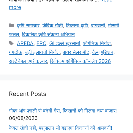
more
कृषि समाचार
,
जैविक खेती
,
टिकाऊ कृषि
,
बागवानी
,
मौसमी
फसल
,
विकसित कृषि संकल्प अभियान
APEDA
,
FPO
,
GI डल्ले खुरसानी
,
ऑर्गेनिक निर्यात
,
गंगटोक
,
बड़ी इलायची निर्यात
,
बायर सेलर मीट
,
वैल्यू एडिशन
,
सस्टेनेबल एग्रीकल्चर
,
सिक्किम ऑर्गेनिक कॉन्क्लेव 2026
Recent Posts
गोबर और पराली से बनेगी गैस, किसानों को मिलेगा नया बाजार!
06/08/2026
केवल खेती नहीं, पशुपालन भी बढ़ाएगा किसानों की आमदनी!