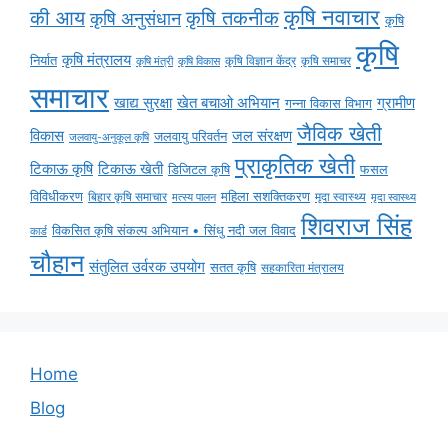
कृषि नवाचार
की आय
कृषि तकनीक
कृषि अनुसंधान
कृषि
कृषि
कृषि मंत्रालय
निर्यात
कृषि विज्ञान केंद्र
कृषि समाचर
कृषि मंत्री
कृषि विकास
समाचार
ग्रामीण
खाद्य सुरक्षा
खेत बचाओ अभियान
गन्ना विकास विभाग
जैविक खेती
विकास
जल संरक्षण
जलवायु परिवर्तन
जलवायु-अनुकूल कृषि
प्राकृतिक खेती
टिकाऊ कृषि
टिकाऊ खेती
डिजिटल कृषि
फसल
विविधीकरण
महिला सशक्तिकरण
मृदा स्वास्थ्य
बिहार कृषि समाचार
मृदा स्वास्थ्य
मत्स्य पालन
शिवराज सिंह
विकसित कृषि संकल्प अभियान • सिंधु नदी जल विवाद
कार्ड
चौहान
संतुलित उर्वरक उपयोग
सतत कृषि
सहकारिता मंत्रालय
Home
Blog