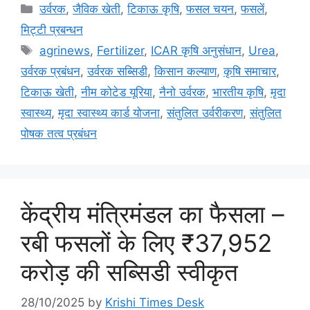
उर्वरक
,
जैविक खेती
,
टिकाऊ कृषि
,
फसल चयन
,
फसलें
,
मि‌ट्टी प्रबन्धन
agrinews
,
Fertilizer
,
ICAR कृषि अनुसंधान
,
Urea
,
उर्वरक प्रबंधन
,
उर्वरक सब्सिडी
,
किसान कल्याण
,
कृषि समाचार
,
टिकाऊ खेती
,
नीम कोटेड यूरिया
,
नैनो उर्वरक
,
भारतीय कृषि
,
मृदा
स्वास्थ्य
,
मृदा स्वास्थ्य कार्ड योजना
,
संतुलित उर्वरीकरण
,
संतुलित
पोषक तत्व प्रबंधन
केंद्रीय मंत्रिमंडल का फैसला –
रबी फसलों के लिए ₹37,952
करोड़ की सब्सिडी स्वीकृत
28/10/2025
by
Krishi Times Desk