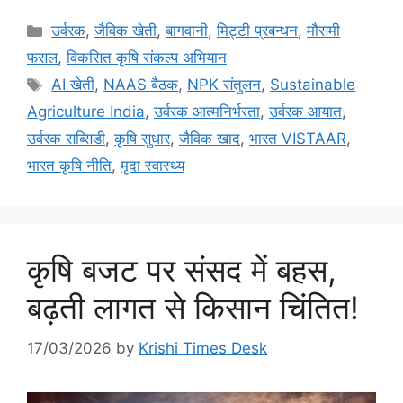
उर्वरक
,
जैविक खेती
,
बागवानी
,
मि‌ट्टी प्रबन्धन
,
मौसमी
फसल
,
विकसित कृषि संकल्प अभियान
AI खेती
,
NAAS बैठक
,
NPK संतुलन
,
Sustainable
Agriculture India
,
उर्वरक आत्मनिर्भरता
,
उर्वरक आयात
,
उर्वरक सब्सिडी
,
कृषि सुधार
,
जैविक खाद
,
भारत VISTAAR
,
भारत कृषि नीति
,
मृदा स्वास्थ्य
कृषि बजट पर संसद में बहस,
बढ़ती लागत से किसान चिंतित!
17/03/2026
by
Krishi Times Desk