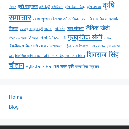
कृषि
कृषि मंत्रालय
निर्यात
कृषि विज्ञान केंद्र
कृषि समाचर
कृषि मंत्री
कृषि विकास
समाचार
ग्रामीण
खाद्य सुरक्षा
खेत बचाओ अभियान
गन्ना विकास विभाग
जैविक खेती
विकास
जल संरक्षण
जलवायु परिवर्तन
जलवायु-अनुकूल कृषि
प्राकृतिक खेती
टिकाऊ कृषि
टिकाऊ खेती
डिजिटल कृषि
फसल
विविधीकरण
महिला सशक्तिकरण
बिहार कृषि समाचार
मृदा स्वास्थ्य
मृदा स्वास्थ्य
मत्स्य पालन
शिवराज सिंह
विकसित कृषि संकल्प अभियान • सिंधु नदी जल विवाद
कार्ड
चौहान
संतुलित उर्वरक उपयोग
सतत कृषि
सहकारिता मंत्रालय
Home
Blog