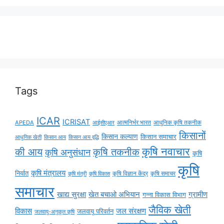
Tags
ICAR
ICRISAT
APEDA
आईसीएआर
आत्मनिर्भर भारत
आधुनिक कृषि तकनीक
किसानों
किसान कल्याण
किसान समाचार
किसान आय
किसान आय वृद्धि
आधुनिक खेती
कृषि नवाचार
की आय
कृषि तकनीक
कृषि अनुसंधान
कृषि
कृषि
कृषि मंत्रालय
निर्यात
कृषि विज्ञान केंद्र
कृषि समाचर
कृषि मंत्री
कृषि विकास
समाचार
ग्रामीण
खाद्य सुरक्षा
खेत बचाओ अभियान
गन्ना विकास विभाग
जैविक खेती
विकास
जल संरक्षण
जलवायु परिवर्तन
जलवायु-अनुकूल कृषि