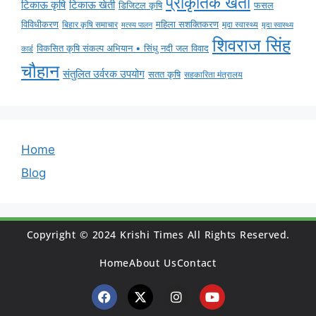
प्राकृतिक खेती
टिकाऊ कृषि
टिकाऊ खेती
डिजिटल कृषि
फसल
विविधीकरण
महिला सशक्तिकरण
मृदा स्वास्थ्य
बिहार कृषि समाचार
मृदा स्वास्थ्य
मत्स्य पालन
शिवराज सिंह
विकसित कृषि संकल्प अभियान • सिंधु नदी जल विवाद
कार्ड
चौहान
संतुलित उर्वरक उपयोग
सतत कृषि
सहकारिता मंत्रालय
Home
Blog
Copyright © 2024 Krishi Times All Rights Reserved.
Home
About Us
Contact