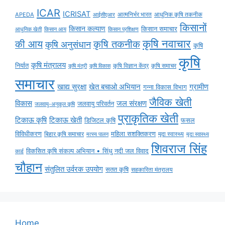
ICAR
ICRISAT
APEDA
आईसीएआर
आत्मनिर्भर भारत
आधुनिक कृषि तकनीक
किसानों
किसान कल्याण
किसान समाचार
किसान आय
आधुनिक खेती
किसान प्रशिक्षण
कृषि नवाचार
की आय
कृषि तकनीक
कृषि अनुसंधान
कृषि
कृषि
कृषि मंत्रालय
निर्यात
कृषि विज्ञान केंद्र
कृषि समाचर
कृषि मंत्री
कृषि विकास
समाचार
ग्रामीण
खाद्य सुरक्षा
खेत बचाओ अभियान
गन्ना विकास विभाग
जैविक खेती
विकास
जल संरक्षण
जलवायु परिवर्तन
जलवायु-अनुकूल कृषि
प्राकृतिक खेती
टिकाऊ कृषि
टिकाऊ खेती
डिजिटल कृषि
फसल
विविधीकरण
महिला सशक्तिकरण
मृदा स्वास्थ्य
बिहार कृषि समाचार
मृदा स्वास्थ्य
मत्स्य पालन
शिवराज सिंह
विकसित कृषि संकल्प अभियान • सिंधु नदी जल विवाद
कार्ड
चौहान
संतुलित उर्वरक उपयोग
सतत कृषि
सहकारिता मंत्रालय
Home