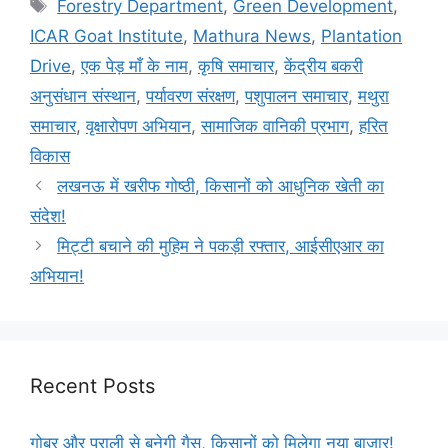
Forestry Department
,
Green Development
,
ICAR Goat Institute
,
Mathura News
,
Plantation
Drive
,
एक पेड़ माँ के नाम
,
कृषि समाचार
,
केंद्रीय बकरी
अनुसंधान संस्थान
,
पर्यावरण संरक्षण
,
पशुपालन समाचार
,
मथुरा
समाचार
,
वृक्षारोपण अभियान
,
सामाजिक वानिकी प्रभाग
,
हरित
विकास
लखनऊ में खरीफ गोष्ठी, किसानों को आधुनिक खेती का
संदेश!
मिट्टी बचाने की मुहिम ने पकड़ी रफ्तार, आईसीएआर का
अभियान!
Recent Posts
गोबर और पराली से बनेगी गैस, किसानों को मिलेगा नया बाजार!