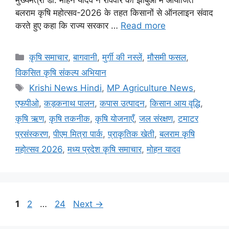
मुख्यमंत्री डॉ. मोहन यादव ने रविवार को झाबुआ में आयोजित
बलराम कृषि महोत्सव-2026 के तहत किसानों से ऑनलाइन संवाद
करते हुए कहा कि राज्य सरकार …
Read more
कृषि समाचार
,
बागवानी
,
मुर्गी की नस्लें
,
मौसमी फसल
,
विकसित कृषि संकल्प अभियान
Krishi News Hindi
,
MP Agriculture News
,
एफपीओ
,
कड़कनाथ पालन
,
कपास उत्पादन
,
किसान आय वृद्धि
,
कृषि ऋण
,
कृषि तकनीक
,
कृषि योजनाएँ
,
जल संरक्षण
,
टमाटर
प्रसंस्करण
,
पीएम मित्रा पार्क
,
प्राकृतिक खेती
,
बलराम कृषि
महोत्सव 2026
,
मध्य प्रदेश कृषि समाचार
,
मोहन यादव
1
2
…
24
Next
→