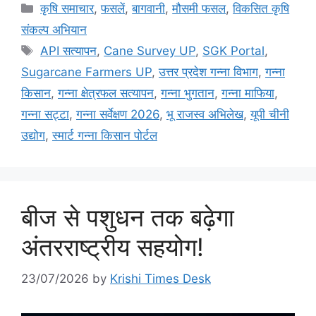
कृषि समाचार
,
फसलें
,
बागवानी
,
मौसमी फसल
,
विकसित कृषि
संकल्प अभियान
API सत्यापन
,
Cane Survey UP
,
SGK Portal
,
Sugarcane Farmers UP
,
उत्तर प्रदेश गन्ना विभाग
,
गन्ना
किसान
,
गन्ना क्षेत्रफल सत्यापन
,
गन्ना भुगतान
,
गन्ना माफिया
,
गन्ना सट्टा
,
गन्ना सर्वेक्षण 2026
,
भू राजस्व अभिलेख
,
यूपी चीनी
उद्योग
,
स्मार्ट गन्ना किसान पोर्टल
बीज से पशुधन तक बढ़ेगा
अंतरराष्ट्रीय सहयोग!
23/07/2026
by
Krishi Times Desk