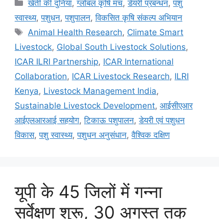
खेती की दुनिया
,
ग्लोबल कृषि मंच
,
डेयरी प्रबन्धन
,
पशु
स्वास्थ्य
,
पशुधन
,
पशुपालन
,
विकसित कृषि संकल्प अभियान
Animal Health Research
,
Climate Smart
Livestock
,
Global South Livestock Solutions
,
ICAR ILRI Partnership
,
ICAR International
Collaboration
,
ICAR Livestock Research
,
ILRI
Kenya
,
Livestock Management India
,
Sustainable Livestock Development
,
आईसीएआर
आईएलआरआई सहयोग
,
टिकाऊ पशुपालन
,
डेयरी एवं पशुधन
विकास
,
पशु स्वास्थ्य
,
पशुधन अनुसंधान
,
वैश्विक दक्षिण
यूपी के 45 जिलों में गन्ना
सर्वेक्षण शुरू, 30 अगस्त तक