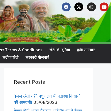
er/ Terms & Conditions
खेती की दुनिया
कृषि समाचार
सटीक खेती
सरकारी योजनाएं
Recent Posts
केवल खेती नहीं, पशुपालन भी बढ़ाएगा किसानों
की आमदनी!
05/08/2026
बेहतर होगी अरहर पैदावार! आईसीएआर ने तैयार