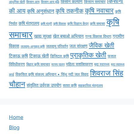
किसानों
किसान कल्याण
किसान समाचार
किसान आय
किसान आय वृद्धि
आधुनिक खेती
कृषि नवाचार
की आय
कृषि तकनीक
कृषि अनुसंधान
कृषि
कृषि
कृषि मंत्रालय
निर्यात
कृषि विज्ञान केंद्र
कृषि समाचर
कृषि मंत्री
कृषि विकास
समाचार
ग्रामीण
खाद्य सुरक्षा
खेत बचाओ अभियान
गन्ना विकास विभाग
जैविक खेती
विकास
जल संरक्षण
जलवायु परिवर्तन
जलवायु-अनुकूल कृषि
प्राकृतिक खेती
टिकाऊ कृषि
टिकाऊ खेती
डिजिटल कृषि
फसल
विविधीकरण
महिला सशक्तिकरण
बिहार कृषि समाचार
मृदा स्वास्थ्य
मृदा स्वास्थ्य
मत्स्य पालन
शिवराज सिंह
विकसित कृषि संकल्प अभियान • सिंधु नदी जल विवाद
कार्ड
चौहान
संतुलित उर्वरक उपयोग
सतत कृषि
सहकारिता मंत्रालय
Home
Blog