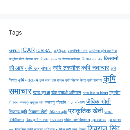
Tags
ICAR
ICRISAT
APEDA
आईसीएआर
आत्मनिर्भर भारत
आधुनिक कृषि तकनीक
किसानों
किसान कल्याण
किसान समाचार
किसान आय
आधुनिक खेती
किसान प्रशिक्षण
कृषि नवाचार
की आय
कृषि तकनीक
कृषि अनुसंधान
कृषि
कृषि
कृषि मंत्रालय
निर्यात
कृषि विज्ञान केंद्र
कृषि समाचर
कृषि मंत्री
कृषि विकास
समाचार
ग्रामीण
खाद्य सुरक्षा
खेत बचाओ अभियान
गन्ना विकास विभाग
जैविक खेती
विकास
जल संरक्षण
जलवायु परिवर्तन
जलवायु-अनुकूल कृषि
प्राकृतिक खेती
टिकाऊ कृषि
टिकाऊ खेती
डिजिटल कृषि
फसल
विविधीकरण
महिला सशक्तिकरण
मृदा स्वास्थ्य
बिहार कृषि समाचार
मृदा स्वास्थ्य
मत्स्य पालन
शिवराज सिंह
विकसित कृषि संकल्प अभियान • सिंधु नदी जल विवाद
कार्ड