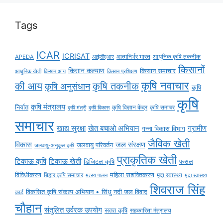
Tags
ICAR
ICRISAT
APEDA
आईसीएआर
आत्मनिर्भर भारत
आधुनिक कृषि तकनीक
किसानों
किसान कल्याण
किसान समाचार
किसान आय
आधुनिक खेती
किसान प्रशिक्षण
कृषि नवाचार
की आय
कृषि तकनीक
कृषि अनुसंधान
कृषि
कृषि
कृषि मंत्रालय
निर्यात
कृषि विज्ञान केंद्र
कृषि समाचर
कृषि मंत्री
कृषि विकास
समाचार
ग्रामीण
खाद्य सुरक्षा
खेत बचाओ अभियान
गन्ना विकास विभाग
जैविक खेती
विकास
जल संरक्षण
जलवायु परिवर्तन
जलवायु-अनुकूल कृषि
प्राकृतिक खेती
टिकाऊ कृषि
टिकाऊ खेती
डिजिटल कृषि
फसल
विविधीकरण
महिला सशक्तिकरण
मृदा स्वास्थ्य
बिहार कृषि समाचार
मृदा स्वास्थ्य
मत्स्य पालन
शिवराज सिंह
विकसित कृषि संकल्प अभियान • सिंधु नदी जल विवाद
कार्ड
चौहान
संतुलित उर्वरक उपयोग
सतत कृषि
सहकारिता मंत्रालय