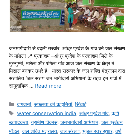
जनभागीदारी से बदली तस्वीर: आंध्र प्रदेश के गांव बने जल संरक्षण
के मॉडल! 📍 प्रकाशम –आंध्र प्रदेश के प्रकाशम जिले के
मुरुगुम्मी, मारेला और थंगेला गांव आज जल संरक्षण के क्षेत्र में
मिसाल बनकर उभरे हैं। भारत सरकार के जल शक्ति मंत्रालय द्वारा
संचालित ‘जल संचय जन भागीदारी अभियान’ के तहत इन गांवों में
सामुदायिक …
Read more
बागवानी
,
सफलता की कहानियाँ
,
सिंचाई
water conservation india
,
आंध्र प्रदेश गांव
,
कृषि
उत्पादकता
,
ग्रामीण विकास
,
जनभागीदारी अभियान
,
जल प्रबंधन
मॉडल
,
जल शक्ति मंत्रालय
,
जल संरक्षण
,
भूजल स्तर सुधार
,
वर्षा