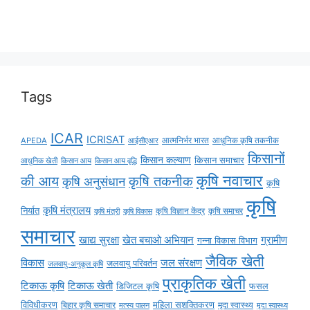
Tags
ICAR
ICRISAT
APEDA
आईसीएआर
आत्मनिर्भर भारत
आधुनिक कृषि तकनीक
किसानों
किसान कल्याण
किसान समाचार
किसान आय
किसान आय वृद्धि
आधुनिक खेती
कृषि नवाचार
की आय
कृषि तकनीक
कृषि अनुसंधान
कृषि
कृषि
कृषि मंत्रालय
निर्यात
कृषि विज्ञान केंद्र
कृषि समाचर
कृषि मंत्री
कृषि विकास
समाचार
ग्रामीण
खाद्य सुरक्षा
खेत बचाओ अभियान
गन्ना विकास विभाग
जैविक खेती
विकास
जल संरक्षण
जलवायु परिवर्तन
जलवायु-अनुकूल कृषि
प्राकृतिक खेती
टिकाऊ कृषि
टिकाऊ खेती
डिजिटल कृषि
फसल
विविधीकरण
महिला सशक्तिकरण
मृदा स्वास्थ्य
बिहार कृषि समाचार
मृदा स्वास्थ्य
मत्स्य पालन