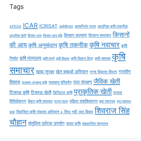
Tags
ICAR
ICRISAT
APEDA
आईसीएआर
आत्मनिर्भर भारत
आधुनिक कृषि तकनीक
किसानों
किसान कल्याण
किसान समाचार
किसान आय
किसान आय वृद्धि
आधुनिक खेती
कृषि नवाचार
की आय
कृषि तकनीक
कृषि अनुसंधान
कृषि
कृषि
कृषि मंत्रालय
निर्यात
कृषि विज्ञान केंद्र
कृषि समाचर
कृषि मंत्री
कृषि विकास
समाचार
ग्रामीण
खाद्य सुरक्षा
खेत बचाओ अभियान
गन्ना विकास विभाग
जैविक खेती
विकास
जल संरक्षण
जलवायु परिवर्तन
जलवायु-अनुकूल कृषि
प्राकृतिक खेती
टिकाऊ कृषि
टिकाऊ खेती
डिजिटल कृषि
फसल
विविधीकरण
महिला सशक्तिकरण
बिहार कृषि समाचार
मृदा स्वास्थ्य
मृदा स्वास्थ्य
मत्स्य पालन
शिवराज सिंह
विकसित कृषि संकल्प अभियान • सिंधु नदी जल विवाद
कार्ड
चौहान
संतुलित उर्वरक उपयोग
सतत कृषि
सहकारिता मंत्रालय