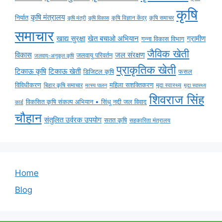
कृषि
कृषि मंत्रालय
निर्यात
कृषि विज्ञान केंद्र
कृषि समाचर
कृषि मंत्री
कृषि विकास
समाचार
ग्रामीण
खाद्य सुरक्षा
खेत बचाओ अभियान
गन्ना विकास विभाग
जैविक खेती
विकास
जल संरक्षण
जलवायु परिवर्तन
जलवायु-अनुकूल कृषि
प्राकृतिक खेती
टिकाऊ कृषि
टिकाऊ खेती
डिजिटल कृषि
फसल
विविधीकरण
महिला सशक्तिकरण
मृदा स्वास्थ्य
बिहार कृषि समाचार
मृदा स्वास्थ्य
मत्स्य पालन
शिवराज सिंह
विकसित कृषि संकल्प अभियान • सिंधु नदी जल विवाद
कार्ड
चौहान
संतुलित उर्वरक उपयोग
सतत कृषि
सहकारिता मंत्रालय
Home
Blog