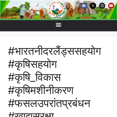
#भारतनीदरलैंड्ससहयोग
#कृषिसहयोग
#कृषि_विकास
#कृषिमशीनीकरण
#फसलउपरांतप्रबंधन
#खाद्यसुरक्षा