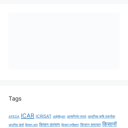
Tags
ICAR
ICRISAT
APEDA
आईसीएआर
आत्मनिर्भर भारत
आधुनिक कृषि तकनीक
किसानों
किसान कल्याण
किसान समाचार
किसान आय
आधुनिक खेती
किसान प्रशिक्षण
कृषि नवाचार
की आय
कृषि तकनीक
कृषि अनुसंधान
कृषि
कृषि
कृषि मंत्रालय
निर्यात
कृषि विज्ञान केंद्र
कृषि समाचर
कृषि मंत्री
कृषि विकास
समाचार
ग्रामीण
खाद्य सुरक्षा
खेत बचाओ अभियान
गन्ना विकास विभाग
जैविक खेती
विकास
जल संरक्षण
जलवायु परिवर्तन
जलवायु-अनुकूल कृषि
प्राकृतिक खेती
टिकाऊ कृषि
टिकाऊ खेती
डिजिटल कृषि
फसल