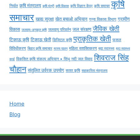
कृषि
कृषि मंत्रालय
निर्यात
कृषि विज्ञान केंद्र
कृषि समाचर
कृषि मंत्री
कृषि विकास
समाचार
ग्रामीण
खाद्य सुरक्षा
खेत बचाओ अभियान
गन्ना विकास विभाग
जैविक खेती
विकास
जल संरक्षण
जलवायु परिवर्तन
जलवायु-अनुकूल कृषि
प्राकृतिक खेती
टिकाऊ कृषि
टिकाऊ खेती
डिजिटल कृषि
फसल
विविधीकरण
महिला सशक्तिकरण
मृदा स्वास्थ्य
बिहार कृषि समाचार
मृदा स्वास्थ्य
मत्स्य पालन
शिवराज सिंह
विकसित कृषि संकल्प अभियान • सिंधु नदी जल विवाद
कार्ड
चौहान
संतुलित उर्वरक उपयोग
सतत कृषि
सहकारिता मंत्रालय
Home
Blog