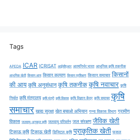
Tags
ICAR
ICRISAT
APEDA
आईसीएआर
आत्मनिर्भर भारत
आधुनिक कृषि तकनीक
किसानों
किसान कल्याण
किसान समाचार
किसान आय
आधुनिक खेती
किसान प्रशिक्षण
कृषि नवाचार
की आय
कृषि तकनीक
कृषि अनुसंधान
कृषि
कृषि
कृषि मंत्रालय
निर्यात
कृषि विज्ञान केंद्र
कृषि समाचर
कृषि मंत्री
कृषि विकास
समाचार
ग्रामीण
खाद्य सुरक्षा
खेत बचाओ अभियान
गन्ना विकास विभाग
जैविक खेती
विकास
जल संरक्षण
जलवायु परिवर्तन
जलवायु-अनुकूल कृषि
प्राकृतिक खेती
टिकाऊ कृषि
टिकाऊ खेती
डिजिटल कृषि
फसल