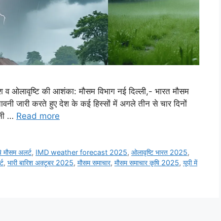
बारिश व ओलावृष्टि की आशंका: मौसम विभाग नई दिल्ली,- भारत मौसम
ी जारी करते हुए देश के कई हिस्सों में अगले तीन से चार दिनों
वनी …
Read more
 मौसम अलर्ट
,
IMD weather forecast 2025
,
ओलावृष्टि भारत 2025
,
्ट
,
भारी बारिश अक्टूबर 2025
,
मौसम समाचार
,
मौसम समाचार कृषि 2025
,
यूपी में