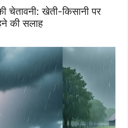
की चेतावनी: खेती-किसानी पर
हने की सलाह