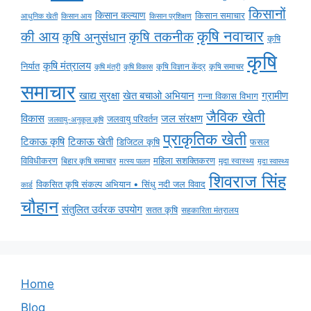
किसानों
किसान कल्याण
किसान समाचार
किसान आय
आधुनिक खेती
किसान प्रशिक्षण
कृषि नवाचार
की आय
कृषि तकनीक
कृषि अनुसंधान
कृषि
कृषि
कृषि मंत्रालय
निर्यात
कृषि विज्ञान केंद्र
कृषि समाचर
कृषि मंत्री
कृषि विकास
समाचार
ग्रामीण
खाद्य सुरक्षा
खेत बचाओ अभियान
गन्ना विकास विभाग
जैविक खेती
विकास
जल संरक्षण
जलवायु परिवर्तन
जलवायु-अनुकूल कृषि
प्राकृतिक खेती
टिकाऊ कृषि
टिकाऊ खेती
डिजिटल कृषि
फसल
विविधीकरण
महिला सशक्तिकरण
मृदा स्वास्थ्य
बिहार कृषि समाचार
मृदा स्वास्थ्य
मत्स्य पालन
शिवराज सिंह
विकसित कृषि संकल्प अभियान • सिंधु नदी जल विवाद
कार्ड
चौहान
संतुलित उर्वरक उपयोग
सतत कृषि
सहकारिता मंत्रालय
Home
Blog