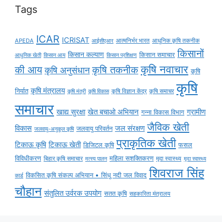
Tags
ICAR
ICRISAT
APEDA
आईसीएआर
आत्मनिर्भर भारत
आधुनिक कृषि तकनीक
किसानों
किसान कल्याण
किसान समाचार
किसान आय
आधुनिक खेती
किसान प्रशिक्षण
कृषि नवाचार
की आय
कृषि तकनीक
कृषि अनुसंधान
कृषि
कृषि
कृषि मंत्रालय
निर्यात
कृषि विज्ञान केंद्र
कृषि समाचर
कृषि मंत्री
कृषि विकास
समाचार
ग्रामीण
खाद्य सुरक्षा
खेत बचाओ अभियान
गन्ना विकास विभाग
जैविक खेती
विकास
जल संरक्षण
जलवायु परिवर्तन
जलवायु-अनुकूल कृषि
प्राकृतिक खेती
टिकाऊ कृषि
टिकाऊ खेती
डिजिटल कृषि
फसल
विविधीकरण
महिला सशक्तिकरण
मृदा स्वास्थ्य
बिहार कृषि समाचार
मृदा स्वास्थ्य
मत्स्य पालन
शिवराज सिंह
विकसित कृषि संकल्प अभियान • सिंधु नदी जल विवाद
कार्ड
चौहान
संतुलित उर्वरक उपयोग
सतत कृषि
सहकारिता मंत्रालय