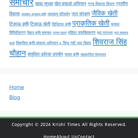
समाचार
ग्रामीण
खाद्य सुरक्षा
खेत बचाओ अभियान
गन्ना विकास विभाग
जैविक खेती
विकास
जल संरक्षण
जलवायु परिवर्तन
जलवायु-अनुकूल कृषि
प्राकृतिक खेती
टिकाऊ कृषि
टिकाऊ खेती
डिजिटल कृषि
फसल
विविधीकरण
महिला सशक्तिकरण
मृदा स्वास्थ्य
बिहार कृषि समाचार
मृदा स्वास्थ्य
मत्स्य पालन
शिवराज सिंह
विकसित कृषि संकल्प अभियान • सिंधु नदी जल विवाद
कार्ड
चौहान
संतुलित उर्वरक उपयोग
सतत कृषि
सहकारिता मंत्रालय
Home
Blog
Copyright © 2024 Krishi Times All Rights Reserved.
Home
About Us
Contact