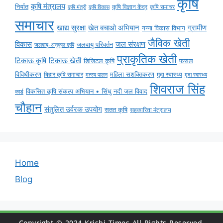
कृषि
कृषि मंत्रालय
निर्यात
कृषि विज्ञान केंद्र
कृषि समाचर
कृषि मंत्री
कृषि विकास
समाचार
ग्रामीण
खाद्य सुरक्षा
खेत बचाओ अभियान
गन्ना विकास विभाग
जैविक खेती
विकास
जल संरक्षण
जलवायु परिवर्तन
जलवायु-अनुकूल कृषि
प्राकृतिक खेती
टिकाऊ कृषि
टिकाऊ खेती
डिजिटल कृषि
फसल
विविधीकरण
महिला सशक्तिकरण
बिहार कृषि समाचार
मृदा स्वास्थ्य
मृदा स्वास्थ्य
मत्स्य पालन
शिवराज सिंह
विकसित कृषि संकल्प अभियान • सिंधु नदी जल विवाद
कार्ड
चौहान
संतुलित उर्वरक उपयोग
सतत कृषि
सहकारिता मंत्रालय
Home
Blog
Copyright © 2024 Krishi Times All Rights Reserved.