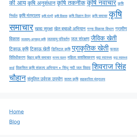
कृषि नवाचार
की आय
कृषि तकनीक
कृषि अनुसंधान
कृषि
कृषि
कृषि मंत्रालय
निर्यात
कृषि विज्ञान केंद्र
कृषि समाचर
कृषि मंत्री
कृषि विकास
समाचार
ग्रामीण
खाद्य सुरक्षा
खेत बचाओ अभियान
गन्ना विकास विभाग
जैविक खेती
विकास
जल संरक्षण
जलवायु परिवर्तन
जलवायु-अनुकूल कृषि
प्राकृतिक खेती
टिकाऊ कृषि
टिकाऊ खेती
डिजिटल कृषि
फसल
विविधीकरण
महिला सशक्तिकरण
बिहार कृषि समाचार
मृदा स्वास्थ्य
मृदा स्वास्थ्य
मत्स्य पालन
शिवराज सिंह
विकसित कृषि संकल्प अभियान • सिंधु नदी जल विवाद
कार्ड
चौहान
संतुलित उर्वरक उपयोग
सतत कृषि
सहकारिता मंत्रालय
Home
Blog