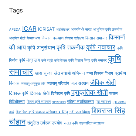
Tags
ICAR
ICRISAT
APEDA
आईसीएआर
आत्मनिर्भर भारत
आधुनिक कृषि तकनीक
किसानों
किसान कल्याण
किसान समाचार
किसान आय
आधुनिक खेती
किसान प्रशिक्षण
कृषि नवाचार
की आय
कृषि तकनीक
कृषि अनुसंधान
कृषि
कृषि
कृषि मंत्रालय
निर्यात
कृषि विज्ञान केंद्र
कृषि समाचर
कृषि मंत्री
कृषि विकास
समाचार
ग्रामीण
खाद्य सुरक्षा
खेत बचाओ अभियान
गन्ना विकास विभाग
जैविक खेती
विकास
जल संरक्षण
जलवायु परिवर्तन
जलवायु-अनुकूल कृषि
प्राकृतिक खेती
टिकाऊ कृषि
टिकाऊ खेती
डिजिटल कृषि
फसल
विविधीकरण
महिला सशक्तिकरण
मृदा स्वास्थ्य
बिहार कृषि समाचार
मृदा स्वास्थ्य
मत्स्य पालन
शिवराज सिंह
विकसित कृषि संकल्प अभियान • सिंधु नदी जल विवाद
कार्ड
चौहान
संतुलित उर्वरक उपयोग
सतत कृषि
सहकारिता मंत्रालय