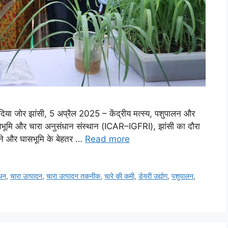
पर दिया जोर झांसी, 5 अप्रैल 2025 – केंद्रीय मत्स्य, पशुपालन और
घासभूमि और चारा अनुसंधान संस्थान (ICAR–IGFRI), झांसी का दौरा
करने और घासभूमि के बेहतर …
Read more
ंधन
,
चारा उत्पादन
,
चारा उत्पादन तकनीक
,
चारे की कमी
,
डेयरी उद्योग
,
पशुपालन
,