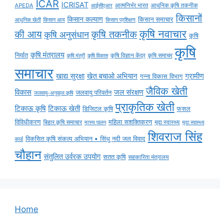
ICAR
ICRISAT
APEDA
आईसीएआर
आत्मनिर्भर भारत
आधुनिक कृषि तकनीक
किसानों
किसान कल्याण
किसान समाचार
किसान आय
आधुनिक खेती
किसान प्रशिक्षण
कृषि नवाचार
की आय
कृषि तकनीक
कृषि अनुसंधान
कृषि
कृषि
कृषि मंत्रालय
निर्यात
कृषि विज्ञान केंद्र
कृषि समाचर
कृषि मंत्री
कृषि विकास
समाचार
ग्रामीण
खाद्य सुरक्षा
खेत बचाओ अभियान
गन्ना विकास विभाग
जैविक खेती
विकास
जल संरक्षण
जलवायु परिवर्तन
जलवायु-अनुकूल कृषि
प्राकृतिक खेती
टिकाऊ कृषि
टिकाऊ खेती
डिजिटल कृषि
फसल
विविधीकरण
महिला सशक्तिकरण
मृदा स्वास्थ्य
बिहार कृषि समाचार
मृदा स्वास्थ्य
मत्स्य पालन
शिवराज सिंह
विकसित कृषि संकल्प अभियान • सिंधु नदी जल विवाद
कार्ड
चौहान
संतुलित उर्वरक उपयोग
सतत कृषि
सहकारिता मंत्रालय
Home