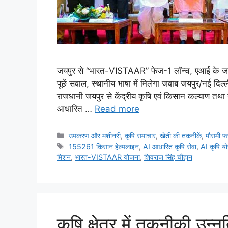
जयपुर से “भारत-VISTAAR” फेज-1 लॉन्च, एआई के जर
पूछें सवाल, स्थानीय भाषा में मिलेगा जवाब जयपुर/नई द
राजधानी जयपुर से केंद्रीय कृषि एवं किसान कल्याण 
आधारित …
Read more
उपकरण और मशीनरी
,
कृषि समाचार
,
खेती की तकनीकें
,
मौसमी 
155261 किसान हेल्पलाइन
,
AI आधारित कृषि सेवा
,
AI कृषि य
मिशन
,
भारत-VISTAAR योजना
,
शिवराज सिंह चौहान
कृषि क्षेत्र में तकनीकी उन्न