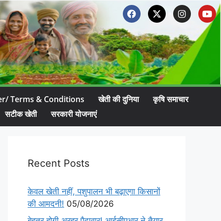
er/ Terms & Conditions
खेती की दुनिया
कृषि समाचार
सटीक खेती
सरकारी योजनाएं
Recent Posts
केवल खेती नहीं, पशुपालन भी बढ़ाएगा किसानों
की आमदनी!
05/08/2026
बेहतर होगी अरहर पैदावार! आईसीएआर ने तैयार