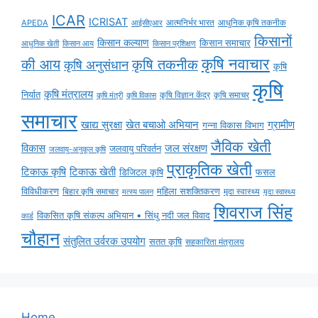
ICAR
ICRISAT
APEDA
आईसीएआर
आत्मनिर्भर भारत
आधुनिक कृषि तकनीक
किसानों
किसान कल्याण
किसान समाचार
किसान आय
आधुनिक खेती
किसान प्रशिक्षण
कृषि नवाचार
की आय
कृषि तकनीक
कृषि अनुसंधान
कृषि
कृषि
कृषि मंत्रालय
निर्यात
कृषि विज्ञान केंद्र
कृषि समाचर
कृषि मंत्री
कृषि विकास
समाचार
ग्रामीण
खाद्य सुरक्षा
खेत बचाओ अभियान
गन्ना विकास विभाग
जैविक खेती
विकास
जल संरक्षण
जलवायु परिवर्तन
जलवायु-अनुकूल कृषि
प्राकृतिक खेती
टिकाऊ कृषि
टिकाऊ खेती
डिजिटल कृषि
फसल
विविधीकरण
महिला सशक्तिकरण
मृदा स्वास्थ्य
बिहार कृषि समाचार
मृदा स्वास्थ्य
मत्स्य पालन
शिवराज सिंह
विकसित कृषि संकल्प अभियान • सिंधु नदी जल विवाद
कार्ड
चौहान
संतुलित उर्वरक उपयोग
सतत कृषि
सहकारिता मंत्रालय
Home