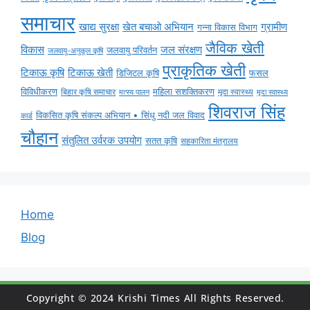
समाचार
ग्रामीण
खाद्य सुरक्षा
खेत बचाओ अभियान
गन्ना विकास विभाग
जैविक खेती
विकास
जल संरक्षण
जलवायु परिवर्तन
जलवायु-अनुकूल कृषि
प्राकृतिक खेती
टिकाऊ कृषि
टिकाऊ खेती
डिजिटल कृषि
फसल
विविधीकरण
महिला सशक्तिकरण
बिहार कृषि समाचार
मृदा स्वास्थ्य
मृदा स्वास्थ्य
मत्स्य पालन
शिवराज सिंह
विकसित कृषि संकल्प अभियान • सिंधु नदी जल विवाद
कार्ड
चौहान
संतुलित उर्वरक उपयोग
सतत कृषि
सहकारिता मंत्रालय
Home
Blog
Copyright © 2024 Krishi Times All Rights Reserved.