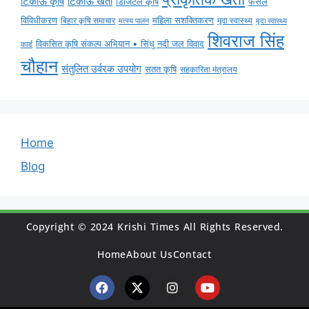
टिकाऊ कृषि
टिकाऊ खेती
डिजिटल कृषि
फसल
विविधीकरण
महिला सशक्तिकरण
मृदा स्वास्थ्य
बिहार कृषि समाचार
मृदा स्वास्थ्य
मत्स्य पालन
शिवराज सिंह
विकसित कृषि संकल्प अभियान • सिंधु नदी जल विवाद
कार्ड
चौहान
संतुलित उर्वरक उपयोग
सतत कृषि
सहकारिता मंत्रालय
Home
Blog
Copyright © 2024 Krishi Times All Rights Reserved.
Home
About Us
Contact