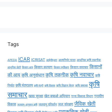
Tags
ICAR
ICRISAT
APEDA
आईसीएआर
आत्मनिर्भर भारत
आधुनिक कृषि तकनीक
किसानों
किसान कल्याण
किसान समाचार
किसान आय
आधुनिक खेती
किसान प्रशिक्षण
कृषि नवाचार
की आय
कृषि तकनीक
कृषि अनुसंधान
कृषि
कृषि
कृषि मंत्रालय
निर्यात
कृषि विज्ञान केंद्र
कृषि समाचर
कृषि मंत्री
कृषि विकास
समाचार
ग्रामीण
खाद्य सुरक्षा
खेत बचाओ अभियान
गन्ना विकास विभाग
जैविक खेती
विकास
जल संरक्षण
जलवायु परिवर्तन
जलवायु-अनुकूल कृषि
प्राकृतिक खेती