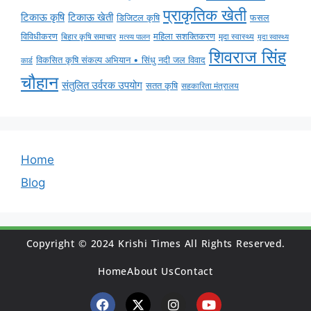
प्राकृतिक खेती
टिकाऊ कृषि
टिकाऊ खेती
डिजिटल कृषि
फसल
विविधीकरण
महिला सशक्तिकरण
मृदा स्वास्थ्य
बिहार कृषि समाचार
मृदा स्वास्थ्य
मत्स्य पालन
शिवराज सिंह
विकसित कृषि संकल्प अभियान • सिंधु नदी जल विवाद
कार्ड
चौहान
संतुलित उर्वरक उपयोग
सतत कृषि
सहकारिता मंत्रालय
Home
Blog
Copyright © 2024 Krishi Times All Rights Reserved.
Home
About Us
Contact