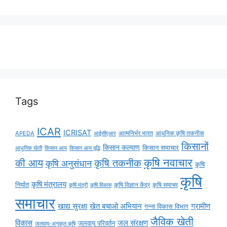
Tags
ICAR
ICRISAT
APEDA
आईसीएआर
आत्मनिर्भर भारत
आधुनिक कृषि तकनीक
किसानों
किसान कल्याण
किसान समाचार
किसान आय
किसान आय वृद्धि
आधुनिक खेती
कृषि नवाचार
की आय
कृषि तकनीक
कृषि अनुसंधान
कृषि
कृषि
कृषि मंत्रालय
निर्यात
कृषि विज्ञान केंद्र
कृषि समाचर
कृषि मंत्री
कृषि विकास
समाचार
ग्रामीण
खाद्य सुरक्षा
खेत बचाओ अभियान
गन्ना विकास विभाग
जैविक खेती
विकास
जल संरक्षण
जलवायु परिवर्तन
जलवायु-अनुकूल कृषि