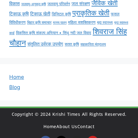
जैविक खेती
विकास
जल संरक्षण
जलवायु परिवर्तन
जलवायु-अनुकूल कृषि
प्राकृतिक खेती
टिकाऊ कृषि
टिकाऊ खेती
डिजिटल कृषि
फसल
विविधीकरण
महिला सशक्तिकरण
मृदा स्वास्थ्य
बिहार कृषि समाचार
मृदा स्वास्थ्य
मत्स्य पालन
शिवराज सिंह
विकसित कृषि संकल्प अभियान • सिंधु नदी जल विवाद
कार्ड
चौहान
संतुलित उर्वरक उपयोग
सतत कृषि
सहकारिता मंत्रालय
Home
Blog
Copyright © 2024 Krishi Times All Rights Reserved.
Home
About Us
Contact