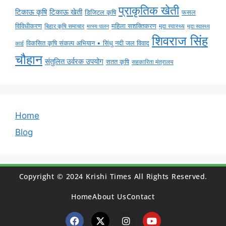
प्राकृतिक खेती
टिकाऊ कृषि
टिकाऊ खेती
डिजिटल कृषि
फसल
विविधीकरण
महिला सशक्तिकरण
बिहार कृषि समाचार
मृदा स्वास्थ्य
मृदा स्वास्थ्य
मत्स्य पालन
शिवराज सिंह
विकसित कृषि संकल्प अभियान • सिंधु नदी जल विवाद
कार्ड
चौहान
संतुलित उर्वरक उपयोग
सतत कृषि
सहकारिता मंत्रालय
Home
Blog
Copyright © 2024 Krishi Times All Rights Reserved.
Home
About Us
Contact