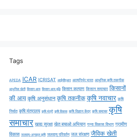
Tags
ICAR
ICRISAT
APEDA
आईसीएआर
आत्मनिर्भर भारत
आधुनिक कृषि तकनीक
किसानों
किसान कल्याण
किसान समाचार
किसान आय
किसान आय वृद्धि
आधुनिक खेती
कृषि नवाचार
की आय
कृषि तकनीक
कृषि अनुसंधान
कृषि
कृषि
कृषि मंत्रालय
निर्यात
कृषि विज्ञान केंद्र
कृषि समाचर
कृषि मंत्री
कृषि विकास
समाचार
ग्रामीण
खाद्य सुरक्षा
खेत बचाओ अभियान
गन्ना विकास विभाग
जैविक खेती
विकास
जल संरक्षण
जलवायु परिवर्तन
जलवायु-अनुकूल कृषि